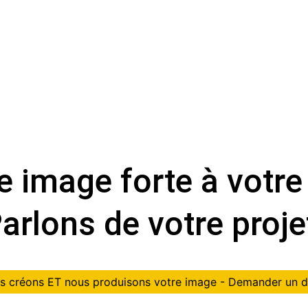
 image forte à votre 
arlons de votre proje
s créons ET nous produisons votre image - Demander un d